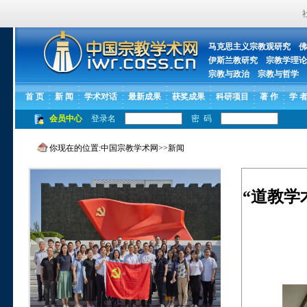
马克思主义宗教观研究
佛
伊斯兰教研究
宗教学理论
宗教与政治
宗教与哲学
首 页
新 闻
学术对话
最新成果
获奖成果
科研项目
著 作
学 
会员中心
登录名
密 码
你现在的位置:
中国宗教学术网
>>
新闻
“道教学