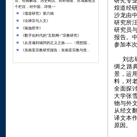
研究专业
沿、经典解读、历史钩沉、田野调查、区域聚焦五
个栏目，对中国...
详情>>
煌道经
《儒道研究》第六辑
沙龙由
《论禅宗与人文》
研究所
《瑜伽哲学》
研究员
《数字化时代的“互联网+”宗教研究》
报告。
《从灵魂到城邦的正义之旅——〈理想国...
参加本
《东南亚宗教研究报告：东南亚宗教与世...
刘志
绸之路
景，运
料，对
全面探
大学张
物与外
从经文
译文本
原因。