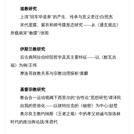
道教研究
上清
“回车毕道券”的产生、传承与意义变迁
/
白照杰
宋代度牒、紫衣和师号牒形态研究
——从《通玄观志》
所载南宋“
敕牒
”
/
张雨
伊斯兰教研究
后古典阿拉伯经院哲学及其主要特征
——
以《默瓦吉
福》为例
/
王伟
摩洛哥政教关系与宗教治理探析
/
黄麟
基督宗教研究
教会合一运动视阈下西里尔的
“合性论”思想研究
/
谭泽民
自我的世俗化
——
以彼特拉克的《秘密》为中心
/
赵璧
奥尔良主教约纳斯《王者之规》中的孝父劝诫与加洛林
时代的政治舆论战
/
朱君杙