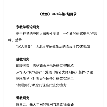
《宗教》
2024
年第
2
期目录
宗教学理论研究
基于神灵的中国人宗教性测量
：
一个新的研究视角
/
卢云
峰、盛禾
“家人世界”
：
滇池沿岸宗教生活的语言形式
/
朱晓阳
佛教研究
琬琰潮音
：
塔铭碑志与佛教研究
/
冯国栋
从
“行状”到“别传”
：
灌顶《智者大师别传》新探
/
李猛
慧琳所见《往五天竺国传》研究
/
武绍卫
“契理契机”概念的现当代流变
/
宣方
道教研究
唐景云、先天年间的睿宗与道教
/
王媛媛