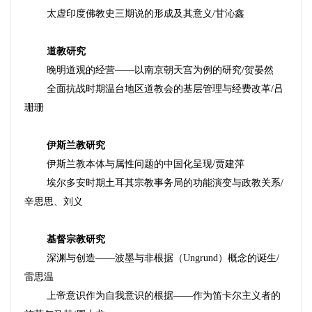
太虚印度佛教史三期说的形成及其意义
/
甘沁鑫
道教研究
晚明道观的经营
——
以南京朝天宫为例的研究
/
贺晏然
全面抗战时期温台地区道教会的基层管理与经费改革
/
吕
珊珊
伊斯兰教研究
伊斯兰教本体与属性问题的中国化呈现
/
贾建萍
埃尔多安时期土耳其宗教事务局的功能演变与政教关系
/
辛思思
、
刘义
基督宗教研究
深渊与创造
——
波墨与非根据（
Ungrund
）概念的诞生
/
雷思温
上帝意识作为自我意识的根据
——
作为笛卡尔主义者的