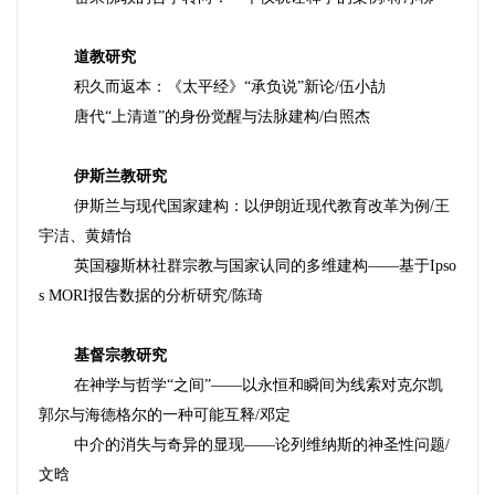
道教研究
积久而返本：《太平经》
“承负说”新论
/
伍小劼
唐代
“上清道”的身份觉醒与法脉建构
/
白照杰
伊斯兰教研究
伊斯兰与现代国家建构：以伊朗近现代教育改革为例
/
王
宇洁
、
黄婧怡
英国穆斯林社群宗教与国家认同的多维建构
——基于
Ipso
s MORI
报告数据的分析研究
/
陈琦
基督宗教研究
在神学与哲学
“之间”
——以永恒和瞬间为线索对克尔凯
郭尔与海德格尔的一种可能互释
/
邓定
中介的消失与奇异的显现
——论列维纳斯的神圣性问题
/
文晗