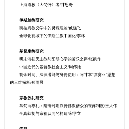
上海道教《大梵忏》考
/
甘思奇
伊斯兰教研究
凯拉姆教义学中的灵魂理论
/
戚强飞
全球化视域下的伊斯兰教中国化
/
李林
基督宗教研究
明末清初天主教与阳明心学的苦乐之辩
/
张凯作
中国近代的基督教社会主义
/
周伟驰
剩余时间、法律潜能与身份使用
：
阿甘本
“弥赛亚”思想
的三维探析
/
郑雨晨
宗教仪礼研究
慕梵而尊礼
：
隋唐时期汉传佛教僧众的丧葬制度
/
王大伟
全真葬制与宗祖认同的构建
/
宋学立