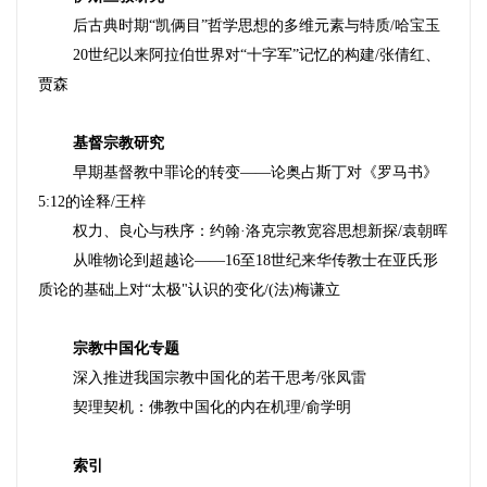
后古典时期“凯俩目”哲学思想的多维元素与特质/哈宝玉
20世纪以来阿拉伯世界对“十字军”记忆的构建/张倩红、
贾森
基督宗教研究
早期基督教中罪论的转变——论奥占斯丁对《罗马书》
5:12的诠释/王梓
权力、良心与秩序：约翰·洛克宗教宽容思想新探/袁朝晖
从唯物论到超越论——16至18世纪来华传教士在亚氏形
质论的基础上对“太极"认识的变化/(法)梅谦立
宗教中国化专题
深入推进我国宗教中国化的若干思考/张凤雷
契理契机：佛教中国化的内在机理/俞学明
索引