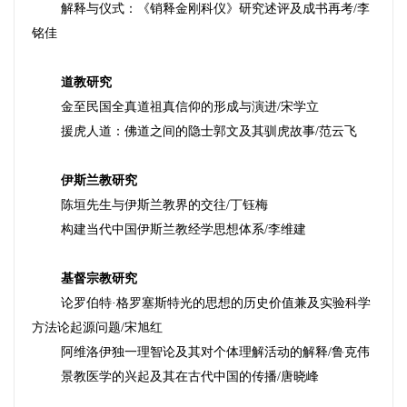
解释与仪式
：
《销释金刚科仪》研究述评及成书再考
/
李
铭佳
道教研究
金至民国全真道祖真信仰的形成与演进
/
宋学立
援虎人道
：
佛道之间的隐士郭文及其驯虎故事
/
范云飞
伊斯兰教研究
陈垣先生与伊斯兰教界的交往
/
丁钰梅
构建当代中国伊斯兰教经学思想体系
/
李维建
基督宗教研究
论罗伯特
·
格罗塞斯特光的思想的历史价值兼及实验科学
方法论起源问题
/
宋旭红
阿维洛伊独一理智论及其对个体理解活动的解释
/
鲁克伟
景教医学的兴起及其在古代中国的传播
/
唐晓峰