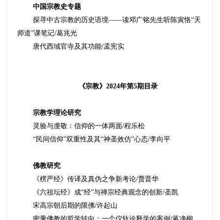
中国宗教史专题
探寻中古宗教的历史语境
——
读邓广铭先生听陈寅恪
“天
师道”课笔记
/
葛兆光
唐代西域官寺及其功能
/
孟宪实
《宗教》
2024
年第
5
期目录
宗教学理论研究
灵验与虔敬：信仰的一体两面
/
程乐松
“民间信仰”双重性及其“神圣效仿”心态
/
李向平
佛教研究
《楞严经》传译及真伪之争新考论
/
贾晋华
《六祖坛经》成
“经”与禅宗经典观念的创新
/
圣凯
宋高宗朝
后
期的限佛
/
许起山
密乘佛教的哲学转向：一个仪轨诠释学的案例
/
蒋净柳