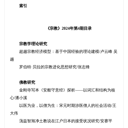
索引
《宗教》
2024
年第
4
期目录
宗教学理论研究
超越宗教经济模型：基于中国经验的理论建模
/
卢云峰
吴
越
罗伯特
·贝拉的宗教进化思想研究
/
张志锋
佛教研究
金刚寺写本《安般守意经》探析
——以词汇和结构为核
心
/
潘小溪
以医为业，以僧为生：宋元时期涉医僧人的社会活动
/
王
大伟
蕅益智旭净土教说在江户日本的接受状况研究
/
安赛平