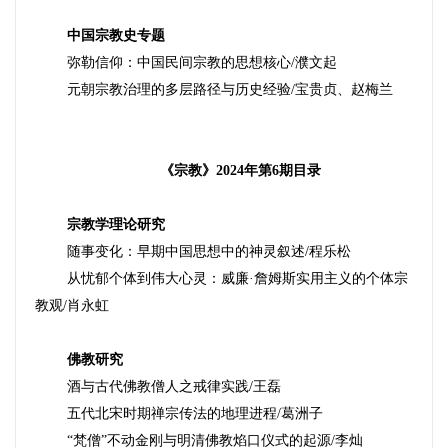
中国宗教史专题
弥勒信仰：中国民间宗教的思想核心
/
濮文起
元朝宗教治理的多层路径与历史经验
/
宝贵贞
、赵梅兰
《宗教》
2024
年第
6
期目录
宗教学理论研究
随事变化：早期中国思想中的神灵叙述
/
程乐松
从忧郁个体到伟大心灵：威廉
·詹姆斯实用主义的个体
宗
教观
/
肖永虹
佛教研究
酒与古代佛教僧人之戒律实践
/
王磊
五代北宋时期禅宗传法的地理进程
/
葛洲子
“梵僧”不动金刚与明清佛教焰口仪式的起源
/
李灿