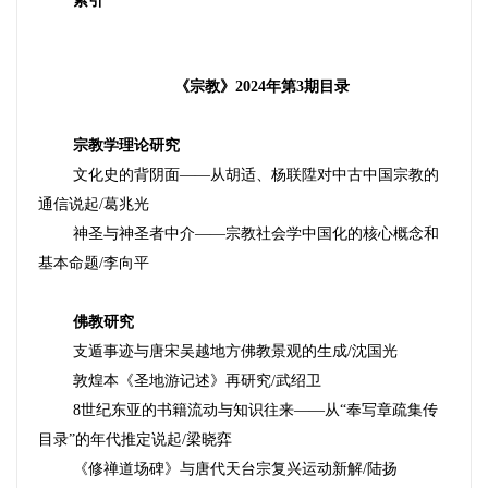
索引
《宗教》
2024
年第
3
期目录
宗教学理论研究
文化史的背阴面
——
从胡适、杨联
陞
对中古中国宗教的
通信说起
/
葛兆光
神圣与神圣者中介
——
宗教社会学中国化的核心概念和
基本命题
/
李向平
佛教研究
支遁事迹与唐宋吴越地方佛教景观的生成
/
沈国光
敦煌本《圣地游记述》再研究
/
武绍卫
8
世纪东亚的书籍流动与知识往来
——
从
“奉写章疏集传
目录”的年代推定说起
/
梁晓弈
《修禅道场碑》与唐代天台宗复兴运动新解
/
陆扬