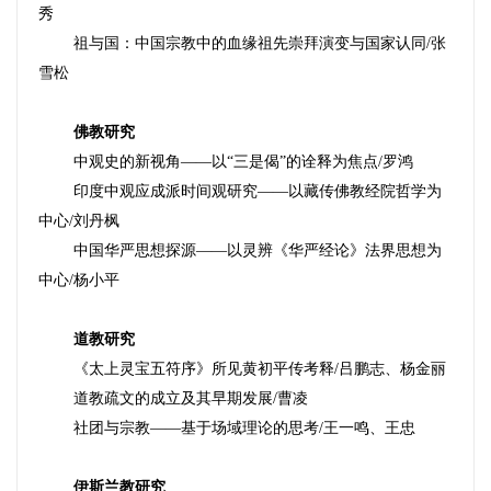
秀
祖与国：中国宗教中的血缘祖先崇拜演变与国家认同/张
雪松
佛教研究
中观史的新视角——以“三是偈”的诠释为焦点/罗鸿
印度中观应成派时间观研究——以藏传佛教经院哲学为
中心/刘丹枫
中国华严思想探源——以灵辨《华严经论》法界思想为
中心/杨小平
道教研究
《太上灵宝五符序》所见黄初平传考释/吕鹏志、杨金丽
道教疏文的成立及其早期发展/曹凌
社团与宗教——基于场域理论的思考/王一鸣、王忠
伊斯兰教研究