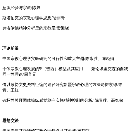
意识经验与宗教/陈彪
斯塔伯克的宗教心理学思想/陆丽青
弗洛伊德精神分析里的宗教爱/费迎晓
理论前沿
中国宗教心理学实验研究的可行性和重大主题/陈永胜、陈晓娟
个体宗教心理发展的Ψ（普西）模型及其应用——兼论埃里克森的自我
同一性理论/周普元
借以政协文史资料征编的途径研究新疆宗教心理的方法论探索/李维
青、王红
破坏性膜拜团体操纵感觉剥夺实施精神控制的分析/ 陈青萍、高智敏
思想交谈
美国青年基督徒的宗教心理特点及其形成/杨莉萍