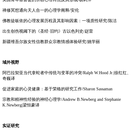
禅修冥想通向天人合一的心理学阐释/安伦
佛教徒皈依的心理发展历程及其影响因素：一项质性研究/陈洁
出生创伤视阈下的《圣经·旧约》古以色列史/赵雷
新疆维吾尔族女性信教群众宗教情感体验研究/姚学丽
域外视野
阿巴拉契亚当代拿蛇者中传统与变革的冲突/Ralph W.Hood Jr.|徐红红、
奇巍译
促进家庭的心灵健康：基于荣格的研究工作/Sharon Sassaman
宗教和精神性经验的神经心理学/Andrew B.Newberg and Stephanie
K.Newberg|梁恒豪译
实证研究