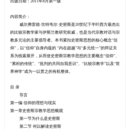
出版日期：
2011
年
8
月第一版
内容简介：
威尔弗雷德·坎特韦尔·史密斯是
20
世纪下半叶西方最杰出
的比较宗教学家与伊斯兰教研究权威，也是当代宗教对话与宗
教多元论的主要倡导者。本书紧扣史密斯思想的核心概念“信
仰”，以“信仰”自身内蕴的
“内在超越”与“多元统一”的辩证关
系为线索展开，从而使史密斯宗教学思想的主要概念“信仰”、
“累积的传统”、“批判的共同自我意识”、“比较宗教学”以及“世
界神学”成为一以贯之的有机整体。
目
录
导言
第一编
信仰的理想与现实
第一章史密斯宗教学思想概观
第一节为什么是史密斯
第二节
何以解读史密斯