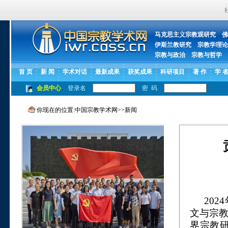
马克思主义宗教观研究
佛
伊斯兰教研究
宗教学理论
宗教与政治
宗教与哲学
首 页
新 闻
学术对话
最新成果
获奖成果
科研项目
著 作
学 
会员中心
登录名
密 码
你现在的位置:
中国宗教学术网
>>
新闻
20
文与宗教
界宗教