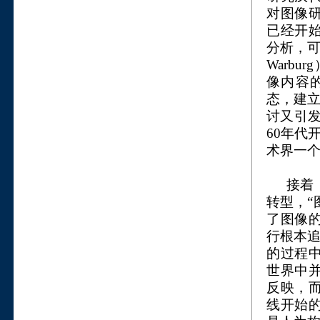
对图像
已经开
分析，可称
Warbu
像内容
态，建立
讨又引发了
60年代
术界一
接着
转型，“
了图像
行根本追
的过程
世界中
反映，
线开始