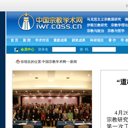
马克思主义宗教观研究
佛
伊斯兰教研究
宗教学理论
宗教与政治
宗教与哲学
首 页
新 闻
学术对话
最新成果
获奖成果
科研项目
著 作
学 
会员中心
登录名
密 码
你现在的位置:
中国宗教学术网
>>
新闻
“
4
月
2
宗教研
第一次