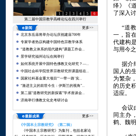
绎》《
了深入
1
2
3
4
5
6
第二届中国宗教学高峰论坛在四川举行
“
道
更多>>
⊕新闻
一，旨
北京东岳庙将举办论坛庆祝建庙700年
代建构
专家学者热议构建中国特色宗教学体系
与用今
“道教教义体系的现代建构”课题工作会...
景学研究福州论坛在闽举行
据介
如何系统开展中国特色佛教文化研究？—...
国人的
中国社会科学院世界宗教研究所课题组在...
为繁杂
国家社科基金重大项目“‘一带一路’实...
的历史
“激进主义的前世今生：伊斯兰的视角”...
适应。
第二届“道教研究的新探索”学术座谈会...
济南举行佛教文化史考研讨会
会议
同主办
更多>>
⊕最新成果
鹤、魏
《中国本土宗教研究》（第二辑）
《中国本土宗教研究》为集刊，包括名家论