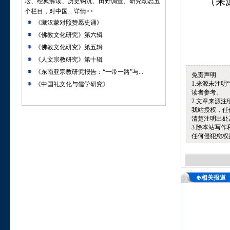
（来
坛、经典解读、历史钩沉、田野调查、研究动态五
个栏目，对中国...
详情>>
《藏汉蒙对照赞愿史诵》
《佛教文化研究》第六辑
《佛教文化研究》第五辑
《人文宗教研究》第十辑
《东南亚宗教研究报告：“一带一路”与...
免责声明
1.来源未注
《中国礼文化与儒学研究》
读者参考。
2.文章来源
我站授权，任
清楚注明出处
3.除本站写
任何侵犯您权
⊕相关报道